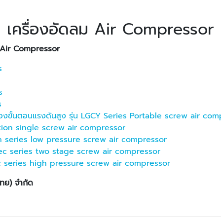
เครื่องอัดลม Air Compressor
 Air Compressor
s
s
s
นสองขั้นตอนแรงดันสูง รุ่น LGCY Series Portable screw air c
ection single screw air compressor
tain series low pressure screw air compressor
itec series two stage screw air compressor
tec series high pressure screw air compressor
ไทย) จำกัด