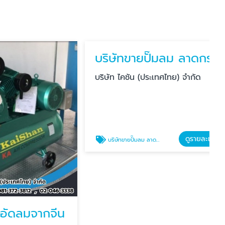
มจากจีน
บริษัทขายปั๊มลม ลาดกระบัง